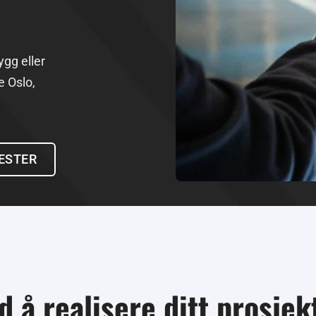
gg eller 
e Oslo, 
NESTER
 å realisere ditt prosjekt 