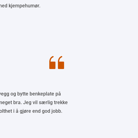
k med kjempehumør.
vegg og bytte benkeplate på 
meget bra. Jeg vil særlig trekke 
lthet i å gjøre end god jobb. 