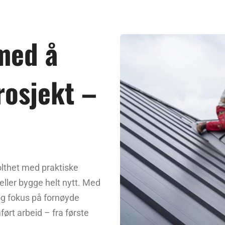
med å 
rosjekt – 
lthet med praktiske 
ller bygge helt nytt. Med 
og fokus på fornøyde 
ørt arbeid – fra første 