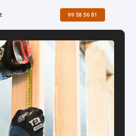
t
99 58 56 81