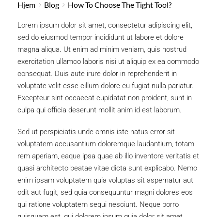
Hjem
Blog
How To Choose The Tight Tool?
Lorem ipsum dolor sit amet, consectetur adipiscing elit, 
sed do eiusmod tempor incididunt ut labore et dolore 
magna aliqua. Ut enim ad minim veniam, quis nostrud 
exercitation ullamco laboris nisi ut aliquip ex ea commodo 
consequat. Duis aute irure dolor in reprehenderit in 
voluptate velit esse cillum dolore eu fugiat nulla pariatur. 
Excepteur sint occaecat cupidatat non proident, sunt in 
culpa qui officia deserunt mollit anim id est laborum.
Sed ut perspiciatis unde omnis iste natus error sit 
voluptatem accusantium doloremque laudantium, totam 
rem aperiam, eaque ipsa quae ab illo inventore veritatis et 
quasi architecto beatae vitae dicta sunt explicabo. Nemo 
enim ipsam voluptatem quia voluptas sit aspernatur aut 
odit aut fugit, sed quia consequuntur magni dolores eos 
qui ratione voluptatem sequi nesciunt. Neque porro 
quisquam est, qui dolorem ipsum quia dolor sit amet, 